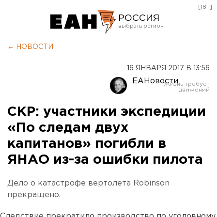
[18+]
РОССИЯ
Екатеринбург
← НОВОСТИ
Челябинск
16 ЯНВАРЯ 2017 В 13:56
Курган
ЕАНовости
Оренбург
СКР: участники экспедиции
«По следам двух
капитанов» погибли в
ЯНАО из-за ошибки пилота
Дело о катастрофе вертолета Robinson
прекращено.
Следствие прекратило производство по уголовному