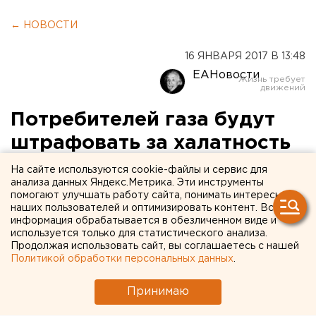
← НОВОСТИ
16 ЯНВАРЯ 2017 В 13:48
ЕАНовости
Потребителей газа будут
штрафовать за халатность
На сайте используются cookie-файлы и сервис для
Суммы могут достигать 30 тысяч рублей.
анализа данных Яндекс.Метрика. Эти инструменты
помогают улучшать работу сайта, понимать интересы
Нарушителей правил газовой безопасности будут
наших пользователей и оптимизировать контент. Вся
информация обрабатывается в обезличенном виде и
наказывать рублем. Об этом агентству ЕАН
используется только для статистического анализа.
сообщили в пресс-службе группы компаний
Продолжая использовать сайт, вы соглашаетесь с нашей
«ГАЗЭКС».
Политикой обработки персональных данных
.
После серии взрывов газа в России введена
Принимаю
административная ответственность для
безответственных потребителей. Отныне штрафные