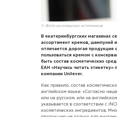
© Фото из открытых источников
В екатеринбургских магазинах с
ассортимент кремов, шампуней и
отличается дорогая продукция о
пользоваться кремом с консерв
быть состав косметических средс
ЕАН «Научись читать этикетку» 
компании Unilever.
Как правило, состав косметическо
английском языке. «Согласно наше
или на русском, или на английско
указывается в соответствии с IN
косметических ингредиентов. Мно
продукцию не только для внутренн