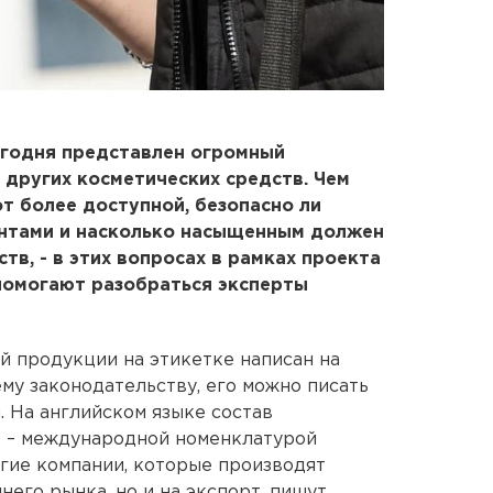
егодня представлен огромный
 других косметических средств. Чем
т более доступной, безопасно ли
антами и насколько насыщенным должен
тв, - в этих вопросах в рамках проекта
помогают разобраться эксперты
й продукции на этикетке написан на
му законодательству, его можно писать
м. На английском языке состав
CI – международной номенклатурой
гие компании, которые производят
его рынка, но и на экспорт, пишут