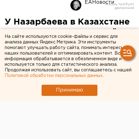
ЕАНовости
У Назарбаева в Казахстане
появился персональный
На сайте используются cookie-файлы и сервис для
аэропорт
анализа данных Яндекс.Метрика. Эти инструменты
помогают улучшать работу сайта, понимать интересы
наших пользователей и оптимизировать контент. Вся
Правительство Казахстана официально
информация обрабатывается в обезличенном виде и
используется только для статистического анализа.
переименовало аэропорт столицы государства
Продолжая использовать сайт, вы соглашаетесь с нашей
Астаны в Международный аэропорт Нурсултан
Политикой обработки персональных данных
.
Назарбаев.
Принимаю
«Переименовать Международный аэропорт Астана
в Международный аэропорт Нурсултан Назарбаев»,
— цитирует текст постановления «Интерфакс».
Настоящее постановление вводится в действие со
дня его первого официального опубликования.