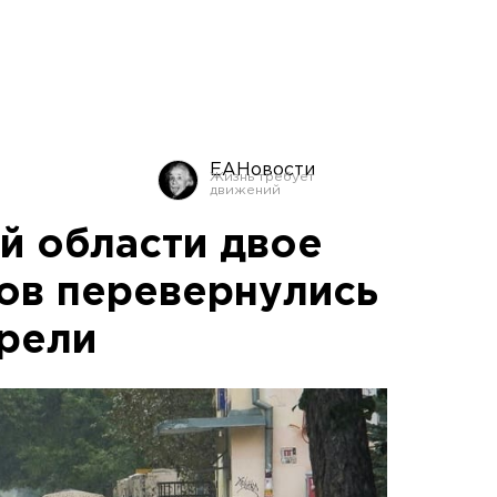
ЕАНовости
й области двое
ов перевернулись
орели