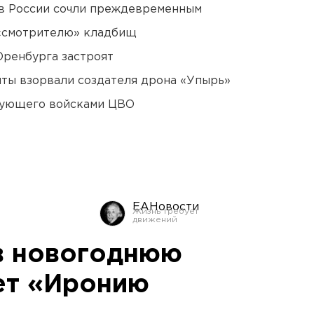
в России сочли преждевременным
 «смотрителю» кладбищ
Оренбурга застроят
ты взорвали создателя дрона «Упырь»
дующего войсками ЦВО
ЕАНовости
в новогоднюю
ет «Иронию