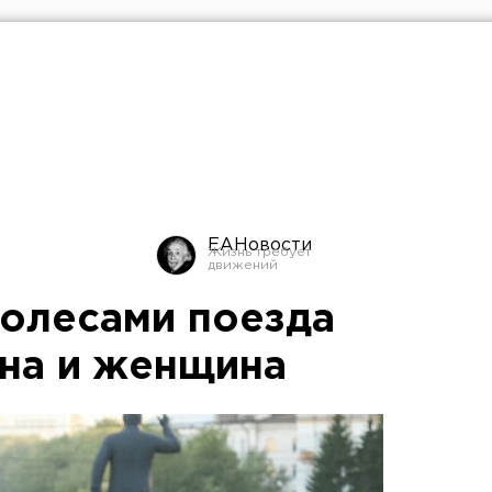
ЕАНовости
колесами поезда
на и женщина