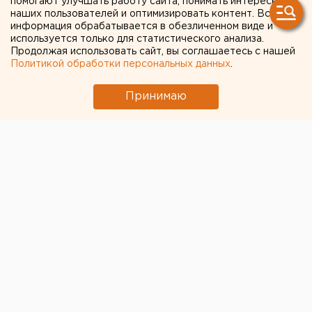
помогают улучшать работу сайта, понимать интересы
Карты»
наших пользователей и оптимизировать контент. Вся
информация обрабатывается в обезличенном виде и
используется только для статистического анализа.
Продолжая использовать сайт, вы соглашаетесь с нашей
Политикой обработки персональных данных
.
Принимаю
© Фото из открытых источников
С 5 сентября на автобусном маршруте №0150
Березовский-Екатеринбург начнут принимать