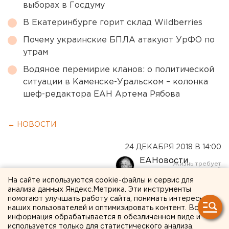
выборах в Госдуму
В Екатеринбурге горит склад Wildberries
Почему украинские БПЛА атакуют УрФО по
утрам
Водяное перемирие кланов: о политической
ситуации в Каменске-Уральском – колонка
шеф-редактора ЕАН Артема Рябова
← НОВОСТИ
24 ДЕКАБРЯ 2018 В 14:00
ЕАНовости
На сайте используются cookie-файлы и сервис для
анализа данных Яндекс.Метрика. Эти инструменты
У российских губернаторов
помогают улучшать работу сайта, понимать интересы
появятся штатные smm-
наших пользователей и оптимизировать контент. Вся
информация обрабатывается в обезличенном виде и
специалисты
используется только для статистического анализа.