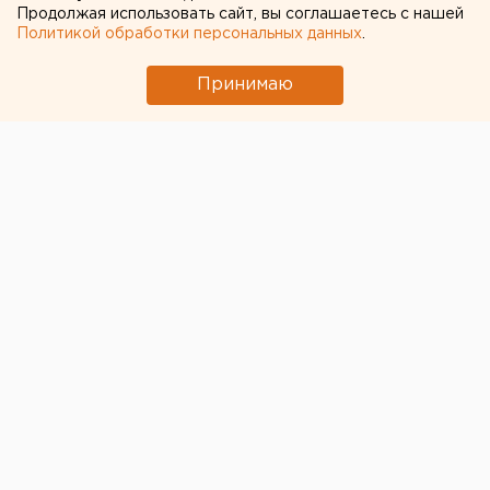
Продолжая использовать сайт, вы соглашаетесь с нашей
Политикой обработки персональных данных
.
Принимаю
Администрация президента настоятельно
рекомендует главам регионов создать отделы по
SMM и интернет-коммуникациям или ввести ставки
соответствующих помощников. Об этом РБК