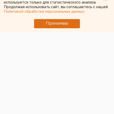
используется только для статистического анализа.
Продолжая использовать сайт, вы соглашаетесь с нашей
Политикой обработки персональных данных
.
Принимаю
Авария произошла накануне, в 19:30 на 22-м км
Старо-Сибирского тракта, сообщает отделение
пропаганды ОГИБДД УМВД России по
Екатеринбургу.
Установлено, что водитель Nissan Note при
движении из Екатеринбурга в сторону Косулино не
справился с управлением и выехал на «встречку»,
где столкнулся с автомобилем Suzuki Grand Vitara.