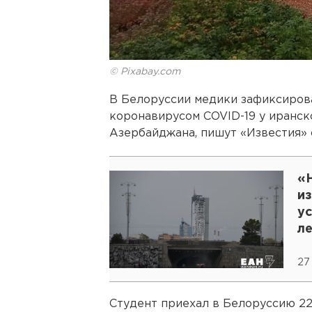
© Pixabay.com
В Белоруссии медики зафиксиров
коронавирусом COVID-19 у иранск
Азербайджана, пишут «Известия» 
«Н
из
у
л
27
Студент приехал в Белоруссию 22 