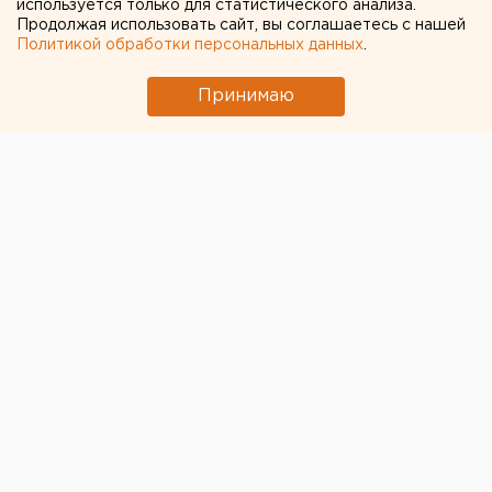
используется только для статистического анализа.
Продолжая использовать сайт, вы соглашаетесь с нашей
Политикой обработки персональных данных
.
← НОВОСТИ
Принимаю
19 МАЯ 2020 В 08:56
ЕАНовости
В США нашли мертвыми
актера из фильма
«Сумерки» и его подругу