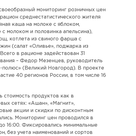
своеобразный мониторинг розничных цен
 рацион среднестатистического жителя
яная каша на молоке с яблоком,
 с молоком и половинка апельсина),
рщ, котлета из свиного фарша с
ужин (салат «Оливье», поджарка из
 Всего в рационе задействован 31
ования – Федор Мезенцев, руководитель
-полюс» (Великий Новгород). В проекте
стие 40 регионов России, в том числе 16
ь стоимость продуктов как в
вых сетях: «Ашан», «Магнит»,
новые акции и скидки по дисконтным
ались. Мониторинг цен проводился в
0 до 16:00. Фиксировались минимальные
н, без учета наименований и сортов