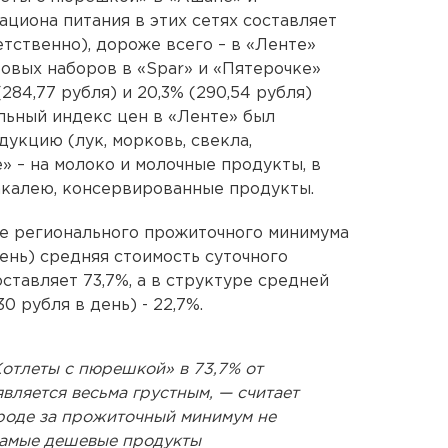
ациона питания в этих сетях составляет
етственно), дороже всего – в «Ленте»
товых наборов в «Spar» и «Пятерочке»
284,77 рубля) и 20,3% (290,54 рубля)
льный индекс цен в «Ленте» был
укцию (лук, морковь, свекла,
» – на молоко и молочные продукты, в
бакалею, консервированные продукты.
ре регионального прожиточного минимума
день) средняя стоимость суточного
ставляет 73,7%, а в структуре средней
0 рубля в день) - 22,7%.
Котлеты с пюрешкой» в 73,7% от
вляется весьма грустным, — считает
роде за прожиточный минимум не
самые дешевые продукты