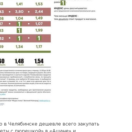
о в Челябинске дешевле всего закупать
леты с пюрешкой» в «Ашане» и