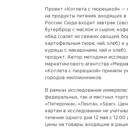
Проект «Котлета с пюрешкой» — 
на продукты питания, входящих в
России. Сюда входит завтрак (овс
бутерброд с маслом и сыром, кофе
обед (салат из свежих овощей, бо
картофельным пюре, чай, хлеб) и 
курицы с макаронами, чай и хлеб).
продукт. Автор методики исслед
маркетингового агентства «Медиа
«Котлета с пюрешкой» приняли уча
городов-миллионников.
В рамках исследования измерялас
федеральных, так и местных торго
«Пятерочка», «Лента», «Spar». Це
картам в исследовании не учитыв
течение одного дня 12 мая с 12:0
цены на товары, входящие в рацио