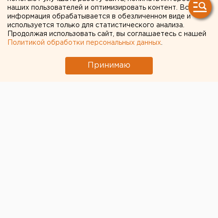
птицефабрики продолжат
наших пользователей и оптимизировать контент. Вся
информация обрабатывается в обезличенном виде и
работу
используется только для статистического анализа.
Продолжая использовать сайт, вы соглашаетесь с нашей
Политикой обработки персональных данных
.
Принимаю
© Pixabay.com
Городской суд Верхней Пышмы отклонил иск