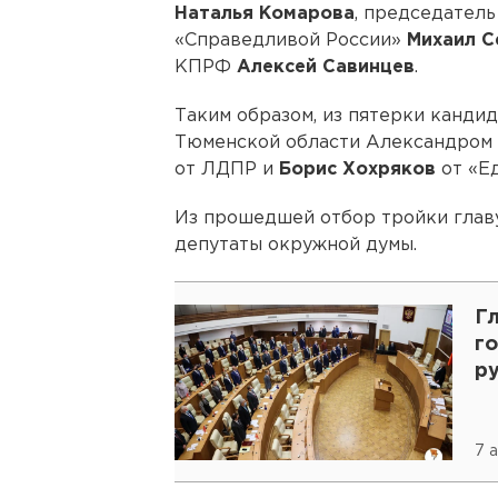
Наталья Комарова
, председатель
«Справедливой России»
Михаил 
КПРФ
Алексей Савинцев
.
Таким образом, из пятерки канди
Тюменской области Александром 
от ЛДПР и
Борис Хохряков
от «Е
Из прошедшей отбор тройки главу
депутаты окружной думы.
Г
го
р
7 