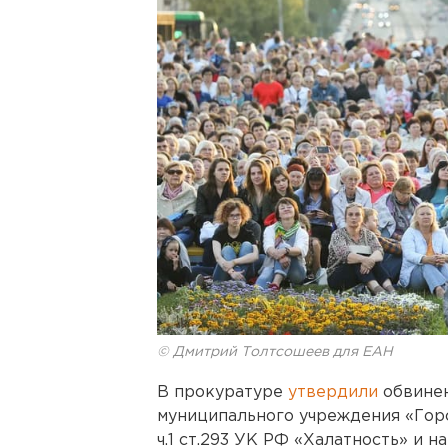
© Дмитрий Толтсошеев для ЕАН
В прокуратуре
утвердили
обвине
муниципального учреждения «Горс
ч.1 ст.293 УК РФ «Халатность» и 