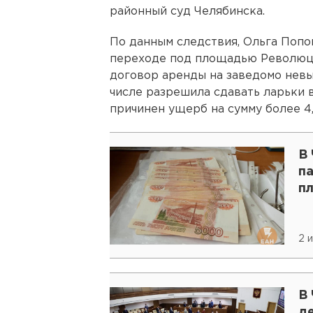
районный суд Челябинска.
По данным следствия, Ольга Попо
переходе под площадью Революци
договор аренды на заведомо невы
числе разрешила сдавать ларьки в
причинен ущерб на сумму более 4,
В
па
п
2 
В
д