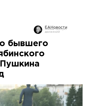
ЕАНовости
ло бывшего
ябинского
 Пушкина
д