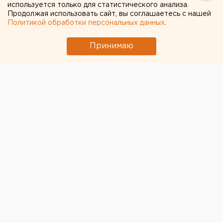
используется только для статистического анализа.
Продолжая использовать сайт, вы соглашаетесь с нашей
Политикой обработки персональных данных
.
Принимаю
Президент РФ
Владимир Путин
в сентябре может
посетить сразу несколько городов Уральского
федерального округа. Информацию об этом активно
обсуждают местные чиновники, силовики и
политические журналисты. Подробности – в
материале ЕАН.
Первым на право принять главу государства
«заявилась» столица Урала. Еще в начале июня