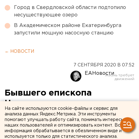
Город в Свердловской области подтопило
несуществующее озеро
В Академическом районе Екатеринбурга
запустили мощную насосную станцию
← НОВОСТИ
7 СЕНТЯБРЯ 2020 В 07:52
ЕАНовости
Бывшего епископа
Нижнетагильского и
На сайте используются cookie-файлы и сервис для
Невьянского Евгения
анализа данных Яндекс.Метрика. Эти инструменты
помогают улучшать работу сайта, понимать интересы
проводили на службу в
наших пользователей и оптимизировать контент. Вся
информация обрабатывается в обезличенном виде и
Москву
используется только для статистического анализа.