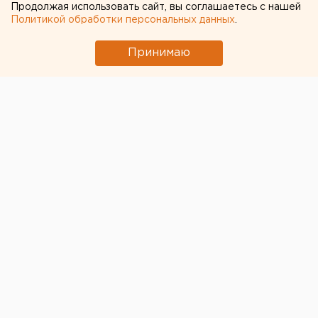
Продолжая использовать сайт, вы соглашаетесь с нашей
Политикой обработки персональных данных
.
Принимаю
В минувшие выходные в Нижнем Тагиле
попрощались с уже бывшим епископом
Нижнетагильским и Невьянским Евгением
, который
уезжает на службу в Москву. В город, в частности,