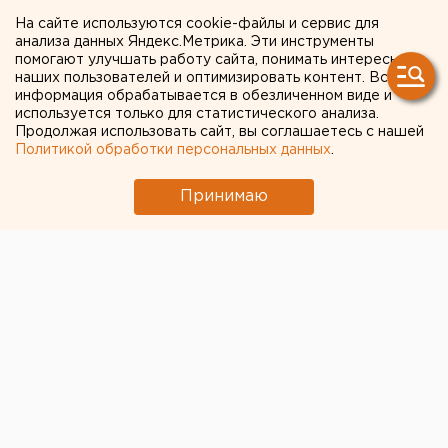
ворота «Урала»
На сайте используются cookie-файлы и сервис для
анализа данных Яндекс.Метрика. Эти инструменты
помогают улучшать работу сайта, понимать интересы
наших пользователей и оптимизировать контент. Вся
информация обрабатывается в обезличенном виде и
используется только для статистического анализа.
Продолжая использовать сайт, вы соглашаетесь с нашей
Политикой обработки персональных данных
.
Принимаю
Гол зенитовца
Артема Дзюбы
в ворота ФК «Урал»
в матче на «Екатеринбург Арене» был забит из
офсайда. Засчитав его, арбитры ошиблись. Об этом