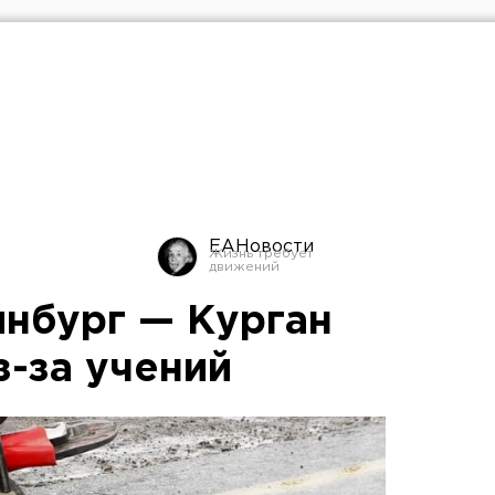
ЕАНовости
инбург — Курган
з-за учений