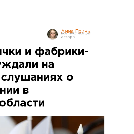
Анна Гринь
ички и фабрики-
уждали на
слушаниях о
нии в
области