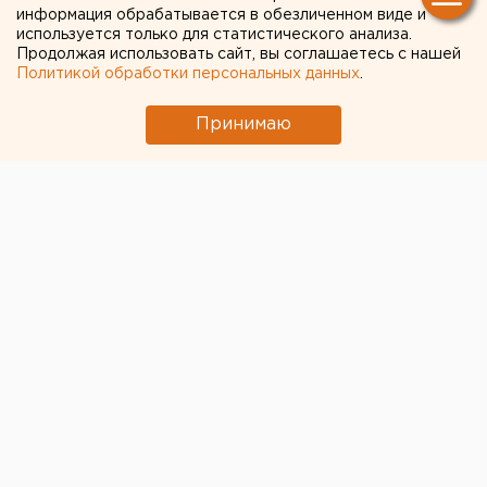
информация обрабатывается в обезличенном виде и
используется только для статистического анализа.
Продолжая использовать сайт, вы соглашаетесь с нашей
Политикой обработки персональных данных
.
Принимаю
© ЕАН
США закрывает генконсульство во Владивостоке и
приостанавливает работу генконсульства в
Екатеринбурге, пишет ТАСС со ссылкой на