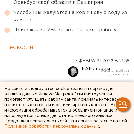
Оренбургской области и Башкирии
Челябинцы жалуются на коричневую воду из
кранов
Приложение УБРиР возобновило работу
← НОВОСТИ
17 ФЕВРАЛЯ 2022 В 21:58
ЕАНовости
Губернатор Свердловской
На сайте используются cookie-файлы и сервис для
анализа данных Яндекс.Метрика. Эти инструменты
области созвал совещание
помогают улучшать работу сайта, понимать интересы
наших пользователей и оптимизировать контент. Вся
с диаспорами по поводу
информация обрабатывается в обезличенном виде и
«южан»
используется только для статистического анализа.
Продолжая использовать сайт, вы соглашаетесь с нашей
Политикой обработки персональных данных
.