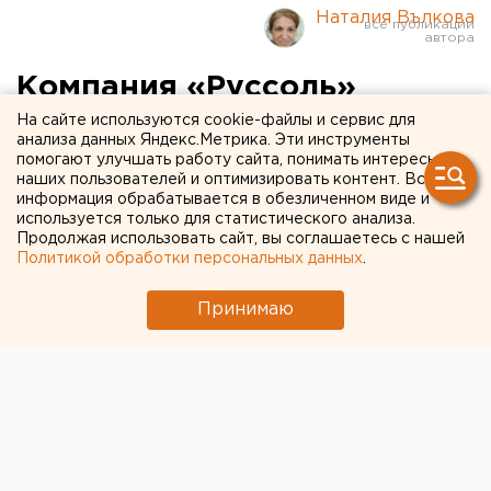
Наталия Вълкова
Компания «Руссоль»
обратилась в
На сайте используются cookie-файлы и сервис для
анализа данных Яндекс.Метрика. Эти инструменты
правительство РФ из-за
помогают улучшать работу сайта, понимать интересы
наших пользователей и оптимизировать контент. Вся
нехватки локомотивов для
информация обрабатывается в обезличенном виде и
используется только для статистического анализа.
перевозки соли
Продолжая использовать сайт, вы соглашаетесь с нашей
Политикой обработки персональных данных
.
Нехватка локомотивов может привести к
Принимаю
дефициту соли.