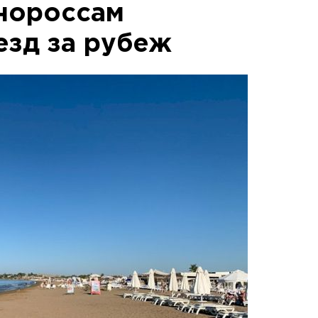
нороссам
езд за рубеж