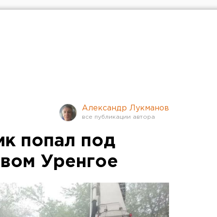
Александр Лукманов
ик попал под
овом Уренгое