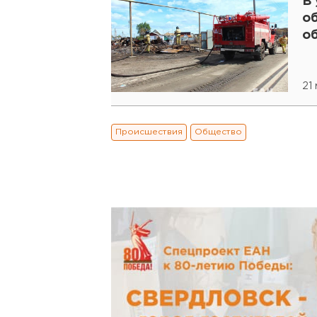
В
о
о
21
Происшествия
Общество