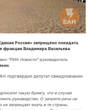
Единая Россия» запрещено покидать
ля фракции Владимира Васильева
.
явил "РИА Новости" руководитель
якин.
АН подтвердил депутат-свердловчанин
писали такую бумагу, что в случае
мить руководство. О запрете речи не
о не запрещает ехать в те страны,