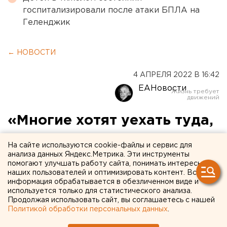
госпитализировали после атаки БПЛА на
Геленджик
← НОВОСТИ
4 АПРЕЛЯ 2022 В 16:42
ЕАНовости
«Многие хотят уехать туда,
где лучше климат и выше
На сайте используются cookie-файлы и сервис для
доход»: уральский IT-
анализа данных Яндекс.Метрика. Эти инструменты
помогают улучшать работу сайта, понимать интересы
специалист – о ситуации в
наших пользователей и оптимизировать контент. Вся
информация обрабатывается в обезличенном виде и
отрасли
используется только для статистического анализа.
Продолжая использовать сайт, вы соглашаетесь с нашей
Политикой обработки персональных данных
.