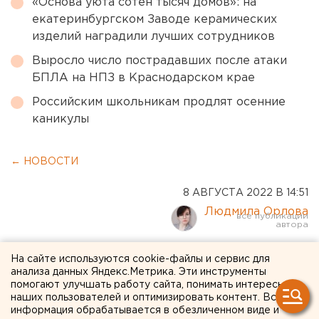
«Основа уюта сотен тысяч домов»: на
екатеринбургском Заводе керамических
изделий наградили лучших сотрудников
Выросло число пострадавших после атаки
БПЛА на НПЗ в Краснодарском крае
Российским школьникам продлят осенние
каникулы
← НОВОСТИ
8 АВГУСТА 2022 В 14:51
Людмила Орлова
На чиновников подали в
На сайте используются cookie-файлы и сервис для
анализа данных Яндекс.Метрика. Эти инструменты
суд из-за аварийного моста
помогают улучшать работу сайта, понимать интересы
наших пользователей и оптимизировать контент. Вся
в Челябинской области
информация обрабатывается в обезличенном виде и