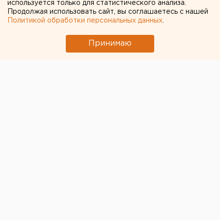
используется только для статистического анализа.
Продолжая использовать сайт, вы соглашаетесь с нашей
Политикой обработки персональных данных
.
Принимаю
В Миассе Челябинской области местный депутат
Сергей Гаврюшкин
обратился в суд с иском к
администрации МГО. Он хочет обязать чиновников
восстановить пешеходный мост по улице Буденного.