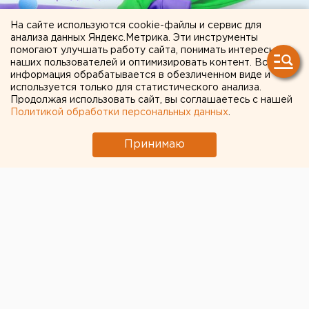
На сайте используются cookie-файлы и сервис для
анализа данных Яндекс.Метрика. Эти инструменты
помогают улучшать работу сайта, понимать интересы
наших пользователей и оптимизировать контент. Вся
информация обрабатывается в обезличенном виде и
используется только для статистического анализа.
Продолжая использовать сайт, вы соглашаетесь с нашей
ЧИТАЙТЕ ТАКЖЕ:
Политикой обработки персональных данных
.
Челябинцев предупредили о возможном
Принимаю
выходе из берегов реки Миасс
Прокуратура не оставляет попыток добиться
сноса «Шарташ Пляжа» в Екатеринбурге
Свердловская криминальная легенда 90-х
Федулев освободился и вернулся в
Екатеринбург
Возвращение смертной казни в России сочли
преждевременным