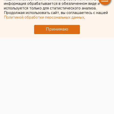
информация обрабатывается в обезличенном виде и
используется только для статистического анализа.
Продолжая использовать сайт, вы соглашаетесь с нашей
Политикой обработки персональных данных
.
Принимаю
© ЕАН / Депутаты придумали, как упростить
ипотечникам получение налогового вычета
В России хотят
уменьшить срок действия
страхового полиса
при оформлении ипотечного
кредита с пяти лет до одного года. Об этом