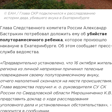
© ЕАН / Глава СКР подключился к расследованию
истории деда, убившего внука в Екатеринбурге
Глава Следственного комитета России Александр
Бастрыкин потребовал доложить ему об
убийстве
полуторамесячного ребенка
, которое произошло
накануне в Екатеринбурге. Об этом сообщает пресс-
служба ведомства.
«Предварительно установлено, что 16 октября житель
региона из личной неприязни причинил телесные
повреждения своему полуторамесячному внуку,
отчего малолетний скончался на месте происшествия.
Глава ведомства поручил и. о. руководителя СУ СК
России по Свердловской области Мирошниченко К.В.
представить доклад о ходе расследования
уголовного дела и установленных обстоятельствах», -
говорится в сообщении.