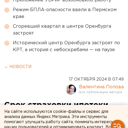
Приложение УБРиР возобновило работу
Режим БПЛА-опасности ввели в Пермском
крае
Сгоревший квартал в центре Оренбурга
застроят
Исторический центр Оренбурга застроят по
КРТ, а история с небоскребами — на паузе
← НОВОСТИ
17 ОКТЯБРЯ 2024 В 07:49
Валентина Попова
Срок страховки ипотеки
На сайте используются cookie-файлы и сервис для
хотят сократить в России
анализа данных Яндекс.Метрика. Эти инструменты
помогают улучшать работу сайта, понимать интересы
до года
наших пользователей и оптимизировать контент. Вся