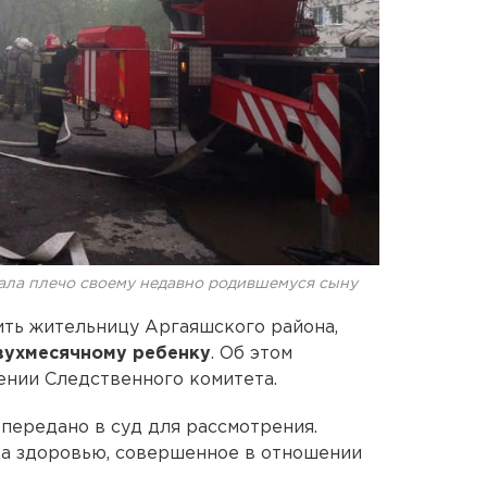
ала плечо своему недавно родившемуся сыну
ить жительницу Аргаяшского района,
вухмесячному ребенку
. Об этом
ении Следственного комитета.
 передано в суд для рассмотрения.
да здоровью, совершенное в отношении