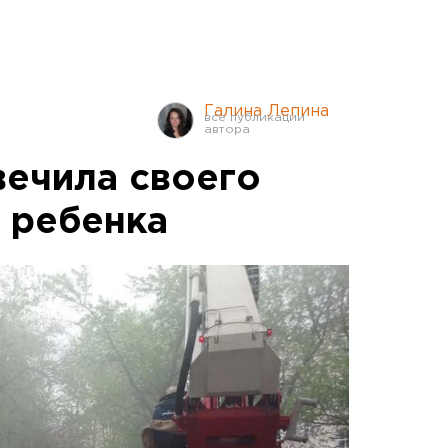
Галина Лепина
вечила своего
 ребенка