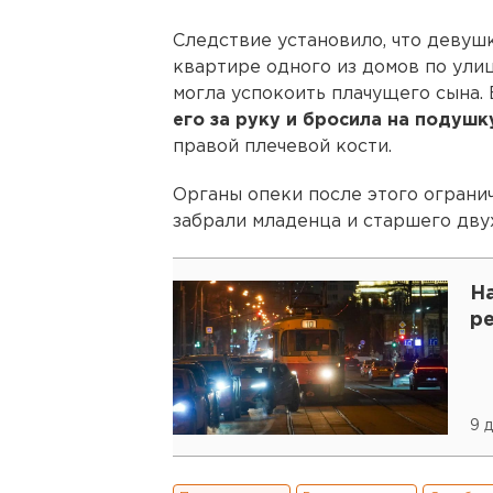
Следствие установило, что девушк
квартире одного из домов по ули
могла успокоить плачущего сына. 
его за руку и бросила на подушк
правой плечевой кости.
Органы опеки после этого огранич
забрали младенца и старшего дву
Н
р
9 