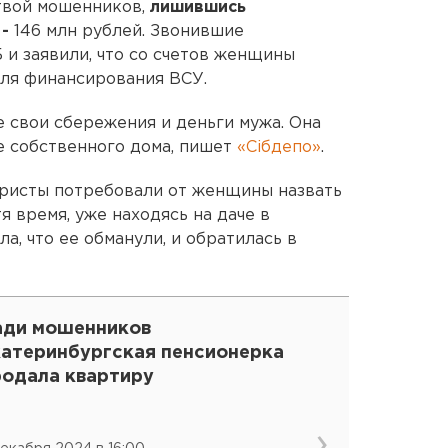
твой мошенников,
лишившись
-
146 млн рублей. Звонившие
и заявили, что со счетов женщины
для финансирования ВСУ.
е свои сбережения и деньги мужа. Она
е собственного дома, пишет
«Сiбдепо»
.
ристы потребовали от женщины назвать
я время, уже находясь на даче в
а, что ее обманули, и обратилась в
ади мошенников
катеринбургская пенсионерка
родала квартиру