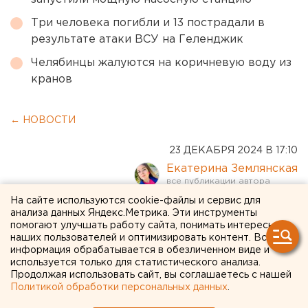
Три человека погибли и 13 пострадали в
результате атаки ВСУ на Геленджик
Челябинцы жалуются на коричневую воду из
кранов
← НОВОСТИ
23 ДЕКАБРЯ 2024 В 17:10
Екатерина Землянская
На сайте используются cookie-файлы и сервис для
Врачи установили причину
анализа данных Яндекс.Метрика. Эти инструменты
помогают улучшать работу сайта, понимать интересы
массового отравления
наших пользователей и оптимизировать контент. Вся
информация обрабатывается в обезличенном виде и
пациентов больницы №11 в
используется только для статистического анализа.
Продолжая использовать сайт, вы соглашаетесь с нашей
Екатеринбурге
Политикой обработки персональных данных
.