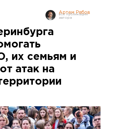
Артем Рябов
еринбурга
омогать
, их семьям и
от атак на
территории