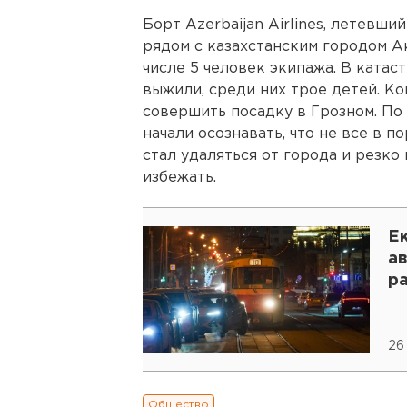
Борт Azerbaijan Airlines, летевши
рядом с казахстанским городом Ак
числе 5 человек экипажа. В катас
выжили, среди них трое детей. К
совершить посадку в Грозном. По
начали осознавать, что не все в 
стал удаляться от города и резко
избежать.
Е
а
р
26
Общество