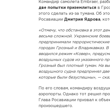
Командир самолета Embraer, разб
две попытки приземлиться
в Гроз
этого сделать из-за тумана. Об эт
Росавиации
Дмитрия Ядрова
, ко
«Отмечу, что обстановка в этот де
весьма сложной. Украинские боевы
предпринимали террористические 
городах Грозный и Владикавказ. В
вводился режим «Ковер», предусм
воздушных судов из указанного пр
Грозный был плотный туман. На вы
воздушного судна предпринял две 
которые были безуспешны», — ска
По его словам, командиру воздуш
аэропорты. Однако тот решил про
Глава Росавиации призвал к объ
произошедшего.