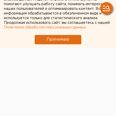
Белоруссии признаны
помогают улучшать работу сайта, понимать интересы
наших пользователей и оптимизировать контент. Вся
состоявшимися
информация обрабатывается в обезличенном виде и
используется только для статистического анализа.
Продолжая использовать сайт, вы соглашаетесь с нашей
Явка на выборах президента Белоруссии
Политикой обработки персональных данных
.
превысила 50 %
Принимаю