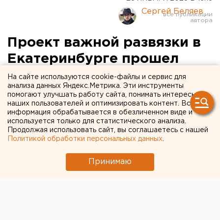
Сергей Беляев
Проект важной развязки в
Екатеринбурге прошел
госэкспертизу
На сайте используются cookie-файлы и сервис для
анализа данных Яндекс.Метрика. Эти инструменты
помогают улучшать работу сайта, понимать интересы
Положительное заключение получил проект
наших пользователей и оптимизировать контент. Вся
транспортной развязки на пересечении улиц
информация обрабатывается в обезличенном виде и
используется только для статистического анализа.
Амундсена и Начдива Онуфриева
Продолжая использовать сайт, вы соглашаетесь с нашей
Политикой обработки персональных данных
.
Принимаю