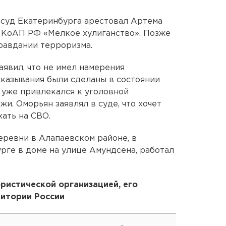
 суд Екатеринбурга арестовал Артема
0.1 КоАП РФ «Мелкое хулиганство». Позже
равдании терроризма.
аявил, что не имел намерения
сказывания были сделаны в состоянии
н уже привлекался к уголовной
жи. Оморьян заявлял в суде, что хочет
ать на СВО.
деревни в Алапаевском районе, в
рге в доме на улице Амундсена, работал
ористической организацией, его
ритории России