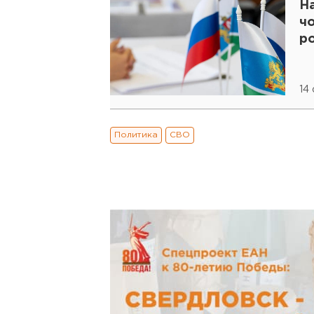
Н
ч
р
14
Политика
СВО