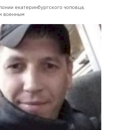
лонии екатеринбургского чоповца,
м военным