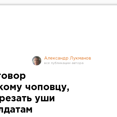
Александр Лукманов
говор
кому чоповцу,
резать уши
лдатам