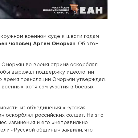
окружном военном суде к шести годам
рен чоповец Артем Оморьян
. Об этом
й Оморьян во время стрима оскорблял
якобы выражал поддержку идеологии
Во время трансляции Оморьян утверждал,
военных, хотя сам участия в боевых
ивисты из объединения «Русская
он оскорблял российских солдат. На это
нес извинения и его «неправильно
тели «Русской общины» заявили, что