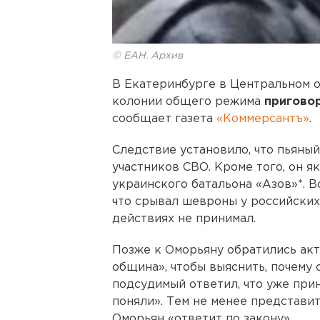
© ЕАН. Архив
В Екатеринбурге в Центральном 
колонии общего режима
пригово
сообщает газета
«Коммерсантъ»
.
Следствие установило, что пьяны
участников СВО. Кроме того, он 
украинского батальона «Азов»*. 
что срывал шевроны у российских 
действиях не принимал.
Позже к Оморьяну обратились акт
община», чтобы выяснить, почему 
подсудимый ответил, что уже при
поняли». Тем не менее представи
Оморьян «ответит по закону».