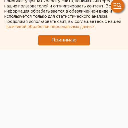
помогают улучшать работу сайта, понимать интересы
на фоне спада продаж
наших пользователей и оптимизировать контент. Вся
информация обрабатывается в обезличенном виде и
В Екатеринбурге дорожает жилье на рынке
используется только для статистического анализа.
Продолжая использовать сайт, вы соглашаетесь с нашей
новостроек, несмотря на падение продаж
Политикой обработки персональных данных
.
Принимаю
© ЕАН. Архив