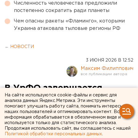
Численность человечества предложили
постепенно сократить ради планеты
Чем опасны ракеты «Фламинго», которыми
Украина атаковала тыловые регионы РФ
← НОВОСТИ
3 ИЮНЯ 2026 В 12:52
Максим Филиппович
В УрФО завершается
На сайте используются cookie-файлы и сервис для
посевная кампания
анализа данных Яндекс.Метрика. Эти инструменты
помогают улучшать работу сайта, понимать интересы
наших пользователей и оптимизировать контент. Вся
В УрФО подходит к завершению посевная
информация обрабатывается в обезличенном виде и
используется только для статистического анализа.
Продолжая использовать сайт, вы соглашаетесь с нашей
Политикой обработки персональных данных
.