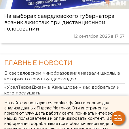
На выборах свердловского губернатора
возник ажиотаж при дистанционном
голосовании
12 сентября 2025 в 17:57
ГЛАВНЫЕ НОВОСТИ
В свердловском минобразования назвали школы, в
которых готовят вундеркиндов
«УралТерраДжаз» в Камышлове – как добраться и
кого послушать
Свердловская криминальная легенда 90-х Федулев
На сайте используются cookie-файлы и сервис для
освободился и вернулся в Екатеринбург
анализа данных Яндекс.Метрика. Эти инструменты
помогают улучшать работу сайта, понимать интересы
Власти Екатеринбурга рассказали о борьбе с
наших пользователей и оптимизировать контент. Вся
желтой водой
информация обрабатывается в обезличенном виде и