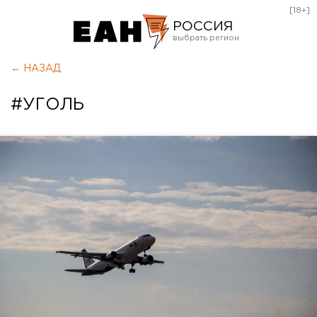
[18+]
РОССИЯ
Екатеринбург
← НАЗАД
Челябинск
#УГОЛЬ
Курган
Оренбург