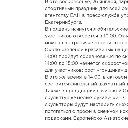
В это воскресенье, 26 января, па
спортивный праздник для всей се
агентству ЕАН в пресс-службе у
Екатеринбурга.
В полдень начнутся любительские
участников откроется в 10:00. Озн
можно на страничке организаторов
Около «зеленой красавицы» на це
14:00 пройдут соревнования по ск
14:00 до 15:00 начнется скоростн
для участников: рост «гонщика» д
В это же время, в 14:00, в актово
состоится финальный шахматный 
Также в преддверии сочинской О
скульптур «Умелые рукавички». С
скульпторы будут мастерить снежн
потягаться с профи в снежном иск
подарками. Европейско-Азиатские