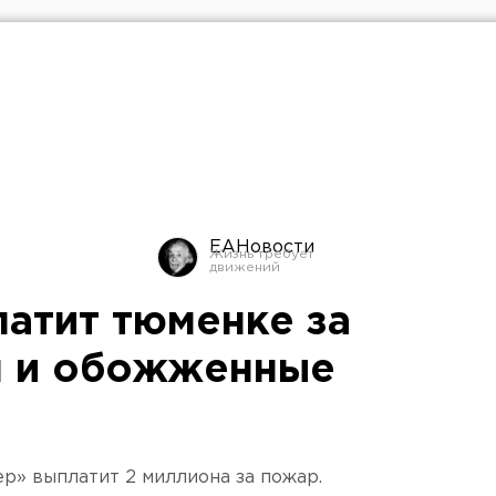
ЕАНовости
латит тюменке за
м и обожженные
р» выплатит 2 миллиона за пожар.