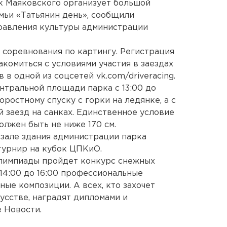
рк Маяковского организует большой
мьи «Татьянин день», сообщили
правления культуры администрации
 соревнования по картингу. Регистрация
акомиться с условиями участия в заездах
 в одной из соцсетей vk.com/driveracing.
нтральной площади парка с 13:00 до
оростному спуску с горки на ледянке, а с
ой заезд на санках. Единственное условие
олжен быть не ниже 170 см.
м зале здания администрации парка
турнир на кубок ЦПКиО.
лимпиады пройдет конкурс снежных
 14:00 до 16:00 профессиональные
ые композиции. А всех, кто захочет
усстве, наградят дипломами и
 Новости.