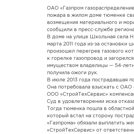
ОАО «Газпром газораспределение
пожара в жилом доме тюменке св
возмещения материального и мора
сообщили в пресс-службе регион
В доме на улице Школьная села Н
марта 2011 года из-за остановки 
произошел перегрев газового кот
к горелке газопровод и загорелся 
имуществом владелицы — 54-летн
получила ожоги рук.
В июле 2013 года пострадавшая п
Она потребовала взыскать с ОАО 
ООО «СтройТехСервис» компенсац
Суд в удовлетворении иска отказа
Тогда тюменка пошла в областной
который встал на сторону постра
«Газпрома» обязали выплатить же
«СтройТехСервис» от ответственн