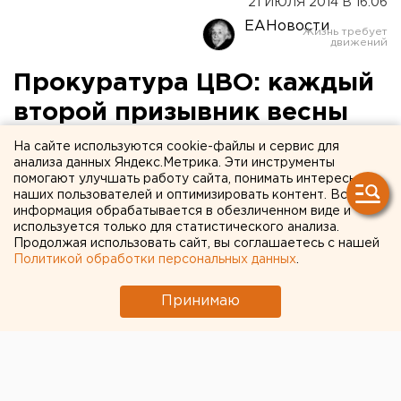
21 ИЮЛЯ 2014 В 16:06
ЕАНовости
Прокуратура ЦВО: каждый
второй призывник весны
2014 года страдает
На сайте используются cookie-файлы и сервис для
анализа данных Яндекс.Метрика. Эти инструменты
ожирением
помогают улучшать работу сайта, понимать интересы
наших пользователей и оптимизировать контент. Вся
информация обрабатывается в обезличенном виде и
ЦВО подводит итоги весеннего призыва 2014
используется только для статистического анализа.
года.
Продолжая использовать сайт, вы соглашаетесь с нашей
Политикой обработки персональных данных
.
В целом за последние 15 лет уровень физической
подготовки новобранцев сильно возрос, однако
Принимаю
каждый второй страдает ожирением первой или
второй степени, рассказал корреспонденту
агентства ЕАН заместитель военного прокурора
ЦВО, полковник юстиции Игорь Тихонов.