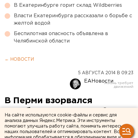
В Екатеринбурге горит склад Wildberries
Власти Екатеринбурга рассказали о борьбе с
желтой водой
Беспилотная опасность объявлена в
Челябинской области
← НОВОСТИ
5 АВГУСТА 2014 В 09:23
ЕАНовости
В Перми взорвался
автобус: пострадали 8
На сайте используются cookie-файлы и сервис для
человек
анализа данных Яндекс.Метрика. Эти инструменты
помогают улучшать работу сайта, понимать интересы
наших пользователей и оптимизировать контент. Вся
Из-за неисправности системы охлаждения в
информация обрабатывается в обезличенном виде и