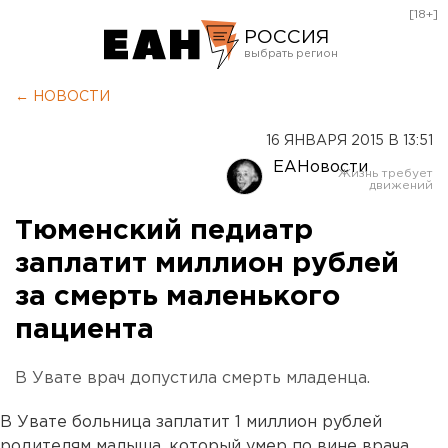
[18+]
РОССИЯ
Екатеринбург
← НОВОСТИ
Челябинск
16 ЯНВАРЯ 2015 В 13:51
Курган
ЕАНовости
Оренбург
Тюменский педиатр
заплатит миллион рублей
за смерть маленького
пациента
В Увате врач допустила смерть младенца.
В Увате больница заплатит 1 миллион рублей
родителям малыша, который умер по вине врача,