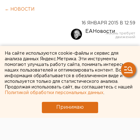
← НОВОСТИ
16 ЯНВАРЯ 2015 В 12:59
ЕАНовости
Крещенские морозы
На сайте используются cookie-файлы и сервис для
анализа данных Яндекс.Метрика. Эти инструменты
обойдут стороной
помогают улучшать работу сайта, понимать интересы
Екатеринбург
наших пользователей и оптимизировать контент. Вся
информация обрабатывается в обезличенном виде и
используется только для статистического анализа.
В выходные ожидается -4 без осадков, а в
Продолжая использовать сайт, вы соглашаетесь с нашей
Политикой обработки персональных данных
.
понедельник будет -3 с небольшим снегом.
Принимаю
В эти выходные синоптики обещают в
Екатеринбурге теплую погоду без осадков. Впрочем,
и в праздник Крещения Господня мороза не
ожидается, передает корреспондент агентства ЕАН.
Так, завтра, 17 января, в уральской столице столбик