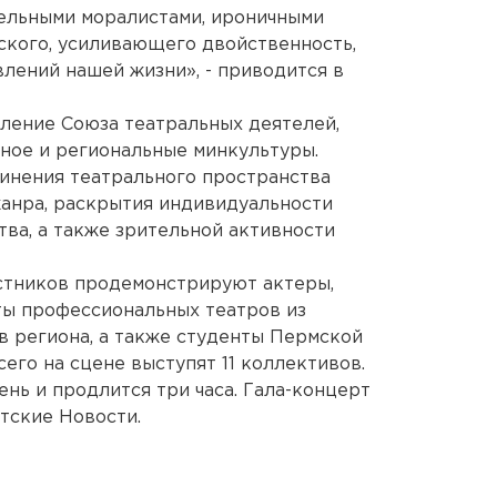
тельными моралистами, ироничными
ского, усиливающего двойственность,
лений нашей жизни», - приводится в
еление Союза театральных деятелей,
ое и региональные минкультуры.
инения театрального пространства
жанра, раскрытия индивидуальности
ва, а также зрительной активности
устников продемонстрируют актеры,
ты профессиональных театров из
в региона, а также студенты Пермской
сего на сцене выступят 11 коллективов.
нь и продлится три часа. Гала-концерт
атские Новости.