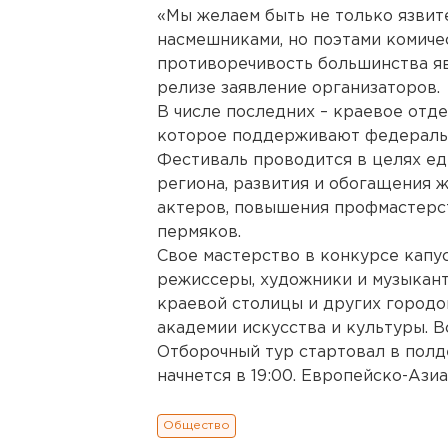
«Мы желаем быть не только язви
насмешниками, но поэтами комиче
противоречивость большинства яв
релизе заявление организаторов.
В числе последних – краевое отд
которое поддерживают федеральн
Фестиваль проводится в целях ед
региона, развития и обогащения 
актеров, повышения профмастерст
пермяков.
Свое мастерство в конкурсе кап
режиссеры, художники и музыкан
краевой столицы и других городо
академии искусства и культуры. В
Отборочный тур стартовал в полде
начнется в 19:00. Европейско-Ази
Общество