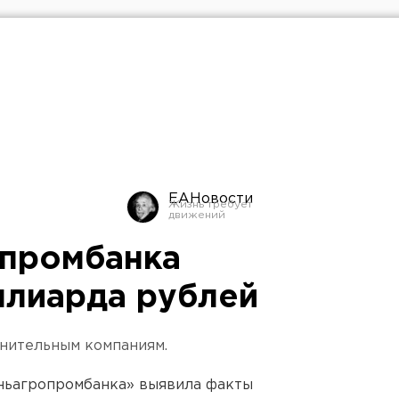
ЕАНовости
опромбанка
ллиарда рублей
мнительным компаниям.
ньагропромбанка» выявила факты