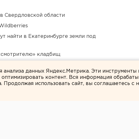
 в Свердловской области
ildberries
ут найти в Екатеринбурге земли под
 «смотрителю» кладбищ
дующего войсками ЦВО
ля анализа данных Яндекс.Метрика. Эти инструменты
и оптимизировать контент. Вся информация обрабаты
а. Продолжая использовать сайт, вы соглашаетесь с
ЕАНовости
ковского