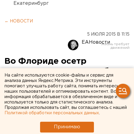
Екатеринбург
← НОВОСТИ
5 ИЮЛЯ 2015 В 11:15
ЕАНовости
Во Флориде осетр
запрыгнул в лодку и убил
На сайте используются cookie-файлы и сервис для
5-летнюю девочку
анализа данных Яндекс.Метрика. Эти инструменты
помогают улучшать работу сайта, понимать интересы
наших пользователей и оптимизировать контент. Вся
Это случилось на реке Сувонни.
информация обрабатывается в обезличенном виде и
используется только для статистического анализа.
Продолжая использовать сайт, вы соглашаетесь с нашей
В американском штате Флорида на реке Сувонни в
Политикой обработки персональных данных
.
четверг, 2 июля, произошел необычный случай.
Осетр, выпрыгнувший из воды и попавший в лодку,
Принимаю
убил 5-летнюю девочку, передает корреспондент