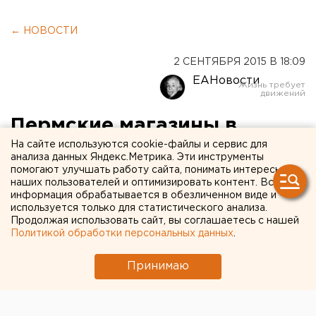
← НОВОСТИ
2 СЕНТЯБРЯ 2015 В 18:09
ЕАНовости
Пермские магазины в
местах лишения свободы
На сайте используются cookie-файлы и сервис для
анализа данных Яндекс.Метрика. Эти инструменты
уличили в дороговизне
помогают улучшать работу сайта, понимать интересы
наших пользователей и оптимизировать контент. Вся
продуктов
информация обрабатывается в обезличенном виде и
используется только для статистического анализа.
Продолжая использовать сайт, вы соглашаетесь с нашей
К разбирательствам подключили
Политикой обработки персональных данных
.
антимонопольщиков.
Принимаю
Магазины, расположенные в местах лишения
свободы в Прикамье, уличили в завышении цен на
продукты, сообщается на сайте уполномоченного по