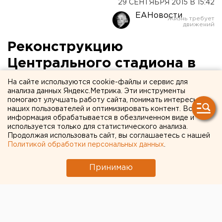
29 СЕНТЯБРЯ 2015 В 15:42
ЕАНовости
Реконструкцию
Центрального стадиона в
Екатеринбурге омрачили
На сайте используются cookie-файлы и сервис для
анализа данных Яндекс.Метрика. Эти инструменты
судебные тяжбы
помогают улучшать работу сайта, понимать интересы
наших пользователей и оптимизировать контент. Вся
информация обрабатывается в обезличенном виде и
Генподрядчик потребовал с ГУП «Урал-2018»
используется только для статистического анализа.
более 12,2 миллиона рублей.
Продолжая использовать сайт, вы соглашаетесь с нашей
Политикой обработки персональных данных
.
Генподрядчик, который занимается реконструкцией
Центрального стадиона в Екатеринбурге,
Принимаю
потребовал более 12,2 миллиона рублей с ГУП
«Урал-2018», курирующего подготовку к
Чемпионату мира по футболу, передает
корреспондент агентства ЕАН.