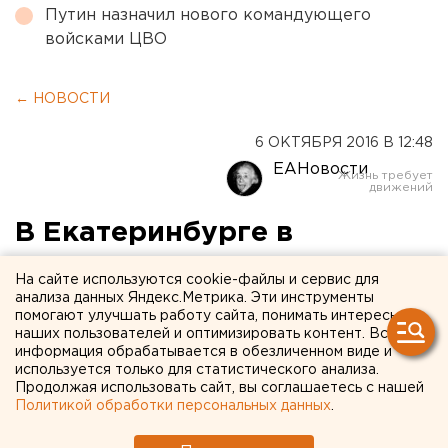
Путин назначил нового командующего
войсками ЦВО
← НОВОСТИ
6 ОКТЯБРЯ 2016 В 12:48
ЕАНовости
В Екатеринбурге в
автосервисе взорвался
На сайте используются cookie-файлы и сервис для
неизвестный предмет
анализа данных Яндекс.Метрика. Эти инструменты
помогают улучшать работу сайта, понимать интересы
наших пользователей и оптимизировать контент. Вся
Есть пострадавший.
информация обрабатывается в обезличенном виде и
используется только для статистического анализа.
Продолжая использовать сайт, вы соглашаетесь с нашей
В Екатеринбурге мужчина пострадал в результате
Политикой обработки персональных данных
.
взрыва неустановленного предмета, сообщили
агентству ЕАН в городском УМВД.