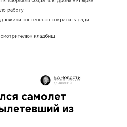
ты взорвали создателя дрона «Упырь»
ло работу
едложили постепенно сократить ради
 «смотрителю» кладбищ
ЕАНовости
ился самолет
ылетевший из