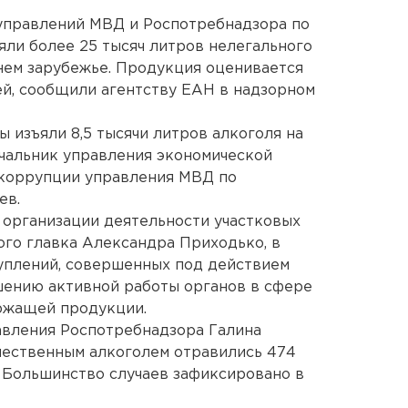
 управлений МВД и Роспотребнадзора по
яли более 25 тысяч литров нелегального
нем зарубежье. Продукция оценивается
ей, сообщили агентству ЕАН в надзорном
ы изъяли 8,5 тысячи литров алкоголя на
ачальник управления экономической
 коррупции управления МВД по
ев.
 организации деятельности участковых
го главка Александра Приходько, в
уплений, совершенных под действием
шению активной работы органов в сфере
ржащей продукции.
авления Роспотребнадзора Галина
ачественным алкоголем отравились 474
о. Большинство случаев зафиксировано в