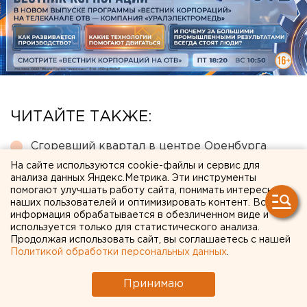
ЧИТАЙТЕ ТАКЖЕ:
Сгоревший квартал в центре Оренбурга
застроят
На сайте используются cookie-файлы и сервис для
анализа данных Яндекс.Метрика. Эти инструменты
Путин назначил нового командующего
помогают улучшать работу сайта, понимать интересы
войсками ЦВО
наших пользователей и оптимизировать контент. Вся
информация обрабатывается в обезличенном виде и
Исторический центр Оренбурга застроят по
используется только для статистического анализа.
Продолжая использовать сайт, вы соглашаетесь с нашей
КРТ, а история с небоскребами — на паузе
Политикой обработки персональных данных
.
Участок с челябинским элеватором выставят
на аукцион по КРТ в этом году
Принимаю
МИД призвал россиян готовиться к затяжной