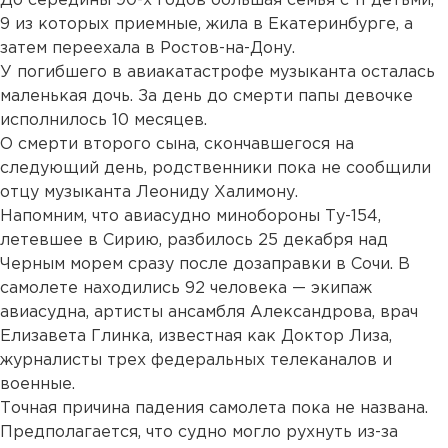
До середины 90-х годов большая семья с 11 детьми,
9 из которых приемные, жила в Екатеринбурге, а
затем переехала в Ростов-на-Дону.
У погибшего в авиакатастрофе музыканта осталась
маленькая дочь. За день до смерти папы девочке
исполнилось 10 месяцев.
О смерти второго сына, скончавшегося на
следующий день, родственники пока не сообщили
отцу музыканта Леониду Халимону.
Напомним, что авиасудно минобороны Ту-154,
летевшее в Сирию, разбилось 25 декабря над
Черным морем сразу после дозаправки в Сочи. В
самолете находились 92 человека — экипаж
авиасудна, артисты ансамбля Александрова, врач
Елизавета Глинка, известная как Доктор Лиза,
журналисты трех федеральных телеканалов и
военные.
Точная причина падения самолета пока не названа.
Предполагается, что судно могло рухнуть из-за