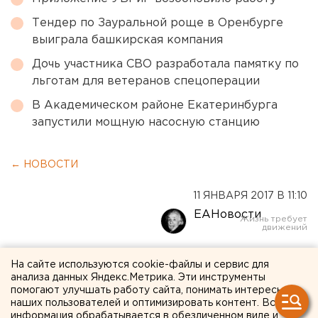
Тендер по Зауральной роще в Оренбурге
выиграла башкирская компания
Дочь участника СВО разработала памятку по
льготам для ветеранов спецоперации
В Академическом районе Екатеринбурга
запустили мощную насосную станцию
← НОВОСТИ
11 ЯНВАРЯ 2017 В 11:10
ЕАНовости
В челябинском приюте для
На сайте используются cookie-файлы и сервис для
анализа данных Яндекс.Метрика. Эти инструменты
животных кот и коза стали
помогают улучшать работу сайта, понимать интересы
лучшими друзьями
наших пользователей и оптимизировать контент. Вся
информация обрабатывается в обезличенном виде и