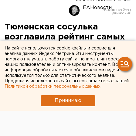
ЕАНовости
Тюменская сосулька
возглавила рейтинг самых
дорогих
На сайте используются cookie-файлы и сервис для
анализа данных Яндекс.Метрика. Эти инструменты
помогают улучшать работу сайта, понимать интересы
Ущерб от ее падения превысил 200 тысяч
наших пользователей и оптимизировать контент. Вся
рублей
информация обрабатывается в обезличенном виде и
используется только для статистического анализа.
Продолжая использовать сайт, вы соглашаетесь с нашей
Политикой обработки персональных данных
.
Принимаю