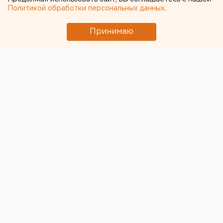
Политикой обработки персональных данных
.
Принимаю
© Фото из открытых источников
Помощник президента Игорь Щеголев высоко
оценил работу с обращениями граждан,
проводимую в Свердловской области. Чиновник
сегодня проведет встречи с жителями Среднего
Урала в рамках работы мобильной приемной главы
государства.
«Владимир Владимирович передал мне обращения