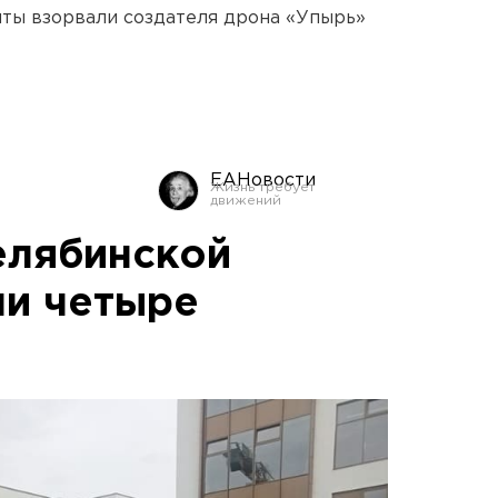
ты взорвали создателя дрона «Упырь»
ЕАНовости
елябинской
ли четыре