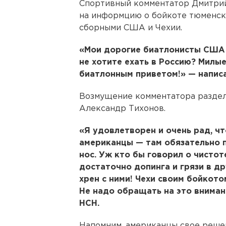
Спортивный комментатор Дмитрий
на информцию о бойкоте тюменско
сборными США и Чехии.
«Мои дорогие биатлонисты США и
не хотите ехать в Россию? Милые 
биатлонным приветом!» — написа
Возмущение комментатора раздел
Александр Тихонов.
«Я удовлетворен и очень рад, ч
американцы — там обязательно п
нос. Уж кто бы говорил о чистот
достаточно допинга и грязи в др
хрен с ними! Чехи своим бойкото
Не надо обращать на это вниман
НСН.
Напомним, американцы свое реше