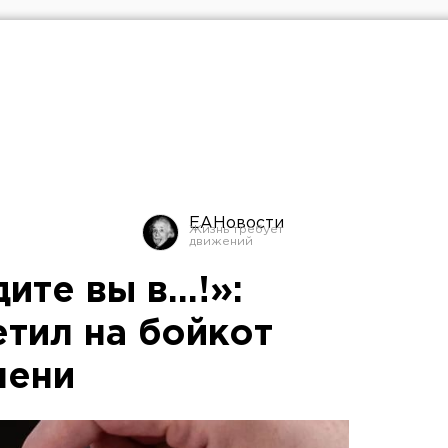
ЕАНовости
те вы в...!»:
етил на бойкот
мени