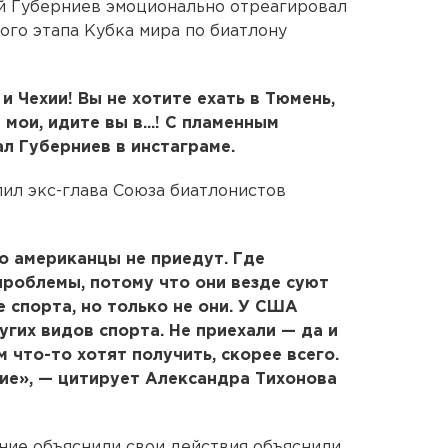
 Губерниев эмоционально отреагировал
го этапа Кубка мира по биатлону
 Чехии! Вы не хотите ехать в Тюмень,
мои, идите вы в...! С пламенным
л Губерниев в инстаграме.
ил экс-глава Союза биатлонистов
то американцы не приедут. Где
роблемы, потому что они везде суют
е спорта, но только не они. У США
угих видов спорта. Не приехали — да и
м что-то хотят получить, скорее всего.
ие», — цитирует Александра Тихонова
ние объяснили свои действия объяснили